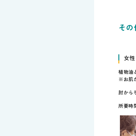
その
女性
植物油
※お肌
肘から
所要時