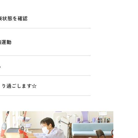
康状態を確認
備運動
ム
くり過ごします☆