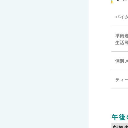
バイ
準備
生活
個別
ティ
午後
対象