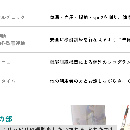
タルチェック
体温・血圧・脈拍・spo2を測り、健
運動
安全に機能訓練を行なえるように準
動作改善運動
メニュー
機能訓練機器による個別のプログラ
ータイム
他の利用者の方とお話しながらゆっ
の部
者：リハビリや運動をしたい方なら どなたでも